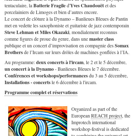
Batterie Fragile
Yves Chaudouët
tentaculaire, la
d'
et des
porcelainiers de Limoges et bien d’autres encore.
Le concert de clôture à la Dynamo – Banlieues Bleues de Pantin
met en vedette les saxophoniste et guitariste de jazz contemporain
Steve Lehman et Miles Okazaki
, mondialement reconnus
master class
comme figures de proue du genre, dans une
Somax
publique et un concert d’improvisation en compagnie des
Brothers
de l’Ircam sur leurs drôles de machines gonflées à l’IA.
deux concerts à l'ircam
Au programme:
, le 2 et le 5 décembre,
un concert à la Dynamo
- Banlieues Bleues le 7 décembre.
Conférences et workshops/performances
du 3 au 5 décembre,
Installations - concerts
le 6 décembre à l'ircam.
Programme complet et réservations
Organized as part of the
European
REACH project
, the
Improtech international
workshop-festival is dedicated
to combining the universal art