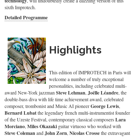
technology
, will undoubtedly create a dazzling version of this
sixth Improtech.
Detailed Programme
Highlights
This edition of IMPROTECH in Paris will
welcome a number of truly exceptional
personalities, including celebrated multi-
Steve Lehman
Joëlle Léandre
award New-York jazzman
,
, the
double-bass diva with life time achievement award, celebrated
George Lewis
composer, trombonist and Music AI pioneer
,
Bernard Lubat
the legendary french multi-instrumentist founder
Lara
of the Uzeste Festival, contemporary classical composers
Morciano
Miles Okazaki
,
guitar virtuoso who worked with
Steve Coleman
John Zorn
Nicolas Crosse
and
,
the extravagant