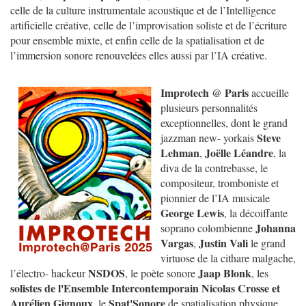
celle de la culture instrumentale acoustique et de l’Intelligence
artificielle créative, celle de l’improvisation soliste et de l’écriture
pour ensemble mixte, et enfin celle de la spatialisation et de
l’immersion sonore renouvelées elles aussi par l’IA créative.
Improtech @ Paris
accueille
plusieurs personnalités
exceptionnelles, dont le grand
Steve
jazzman new- yorkais
Lehman
Joëlle Léandre
,
, la
diva de la contrebasse, le
compositeur, tromboniste et
pionnier de l’IA musicale
George Lewis
, la décoiffante
Johanna
soprano colombienne
Vargas
Justin Vali
,
le grand
virtuose de la cithare malgache,
NSDOS
Jaap Blonk
l’électro- hackeur
, le poète sonore
, les
solistes de l'Ensemble Intercontemporain
Nicolas Crosse et
Aurélien Gignoux
Spat'Sonore
, le
de spatialisation physique