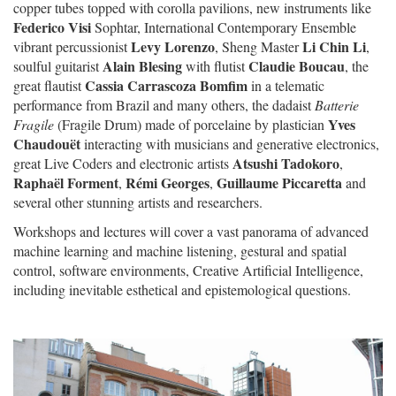
copper tubes topped with corolla pavilions, new instruments like
Federico Visi
Sophtar, International Contemporary Ensemble
Levy Lorenzo
Li Chin Li
vibrant percussionist
, Sheng Master
,
Alain Blesing
Claudie Boucau
soulful guitarist
with flutist
, the
Cassia Carrascoza Bomfim
great flautist
in a telematic
performance from Brazil and many others, the dadaist
Batterie
Yves
Fragile
(Fragile Drum) made of porcelaine by plastician
Chaudouët
interacting with musicians and generative electronics,
Atsushi Tadokoro
great Live Coders and electronic artists
,
Raphaël Forment
Rémi Georges
Guillaume Piccaretta
,
,
and
several other stunning artists and researchers.
Workshops and lectures will cover a vast panorama of advanced
machine learning and machine listening, gestural and spatial
control, software environments, Creative Artificial Intelligence,
including inevitable esthetical and epistemological questions.