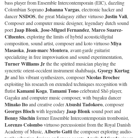
bass player from Ensemble Intercontemporain (EIC), dazzling
Johanna Vargas
Colombian Soprano
, electronic hacker and
NSDOS
Justin Vali
dancer
, the great Malagasy zither virtuoso
,
Composer and computer music designer, legendary dutch sound
Jaap Blonk
Jose-Miguel Fernandez
Marco Suarez-
poet
,
,
Cifuentes
, exploring the limits of hybrid acoustic/digital
Miya
composition, sound artist, composer and koto virtuoso
Masaoka
Jean-marc Montera
,
, avant-garde guitarist
specializing in free improvisation and sound experimentation,
Turner Williams Jr
the the spirited musician playing the
Gyorgy Kurtag
syncretic orient-occident instrument shahibaaja,
Jr
Nicolas Brochec
and his vibrant synthesizers, composer
exploiting his research on extended techniques recognition with
Kamami Koga
Tamami Tono
flutist
,
celebrated Shō player,
Gagaku and computer music composer, with bugaku dancer
Minako Ito
Atsushi Tadokoro
and creative coder
, composer
Georges Bloch
Jaap Blonk
with legendary
sound poet and
Benny Sluchin
former Ensemble Intercontemporain trombonist,
Lorenzo Colombo
virtuoso percussionist from the Royal Danish
Alberto Gatti
Academy of Music,
the composer exploring audio-