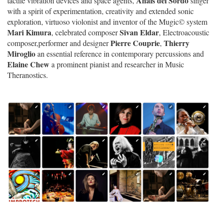
Anaïs del Sordo
tactile vibration devices and space agents,
singer
with a spirit of experimentation, creativity and extended sonic
exploration, virtuoso violonist and inventor of the Mugic© system
Mari Kimura
Sivan Eldar
, celebrated composer
, Electroacoustic
Pierre Couprie
Thierry
composer,performer and designer
,
Miroglio
an essential reference in contemporary percussions and
Elaine Chew
a prominent pianist and researcher in Music
Theranostics.